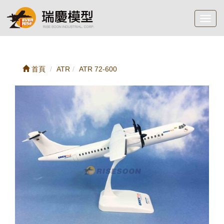
Toggl
navig
首頁
ATR
ATR 72-600