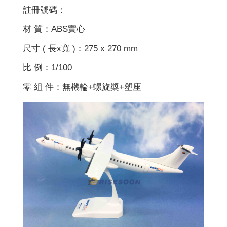
註冊號碼：
材 質：ABS實心
尺寸 ( 長x寬 )：275 x 270 mm
比 例：1/100
零 組 件：無機輪+螺旋槳+塑座