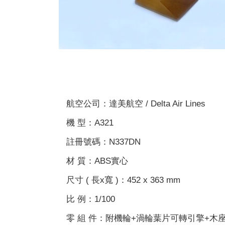
航空公司：達美航空 / Delta Air Lines
機 型：A321
註冊號碼：N337DN
材 質：ABS實心
尺寸 ( 長x寬 )：452 x 363 mm
比 例：1/100
零 組 件：附機輪+渦輪葉片可轉引擎+木