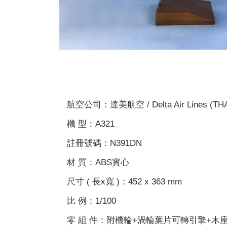
航空公司：達美航空 / Delta Air Lines (TH
機 型：A321
註冊號碼：N391DN
材 質：ABS實心
尺寸 ( 長x寬 )：452 x 363 mm
比 例：1/100
零 組 件：附機輪+渦輪葉片可轉引擎+木