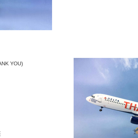
ANK YOU)
座