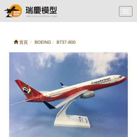
Toggl
navig
首頁
BOEING
B737-800