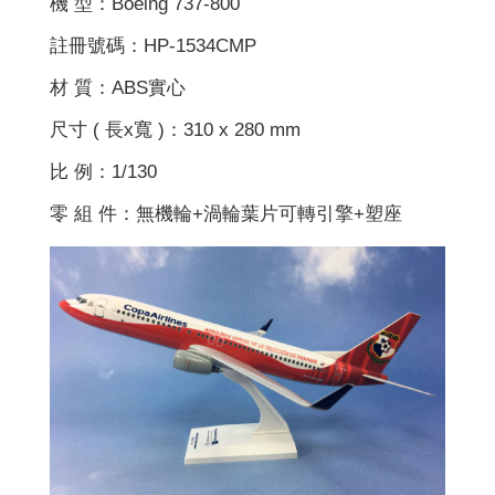
機 型：Boeing 737-800
註冊號碼：HP-1534CMP
材 質：ABS實心
尺寸 ( 長x寬 )：310 x 280 mm
比 例：1/130
零 組 件：無機輪+渦輪葉片可轉引擎+塑座