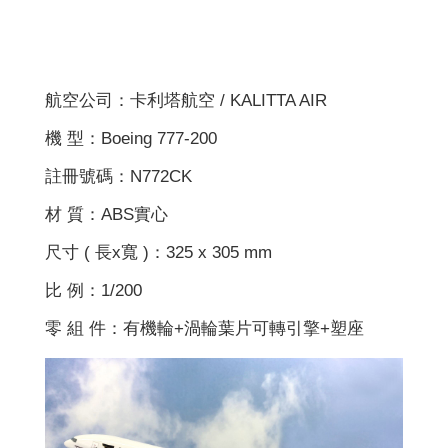
航空公司：卡利塔航空 / KALITTA AIR
機 型：Boeing 777-200
註冊號碼：N772CK
材 質：ABS實心
尺寸 ( 長x寬 )：325 x 305 mm
比 例：1/200
零 組 件：有機輪+渦輪葉片可轉引擎+塑座