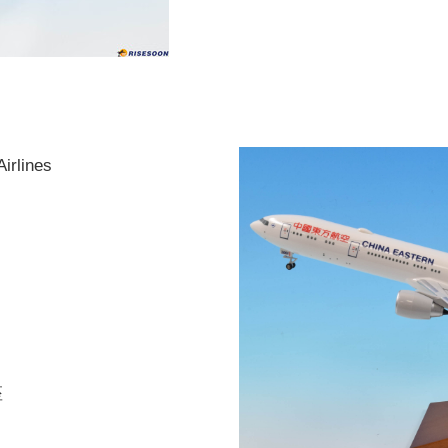
rlines
座