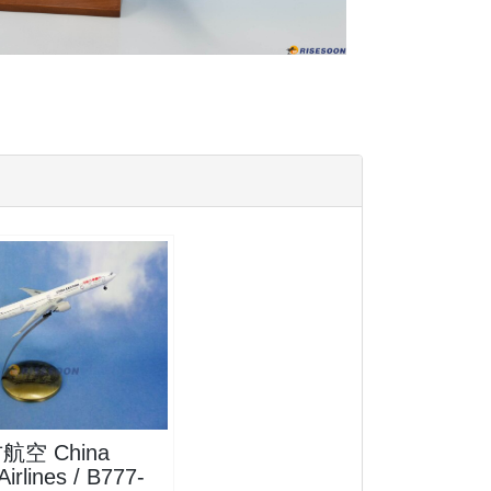
73P01 $1800
查看
空 China
Airlines / B777-