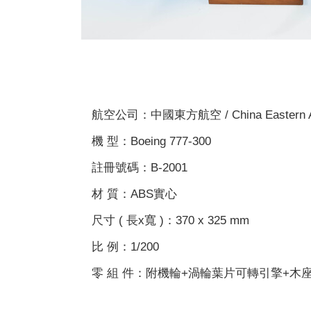
航空公司：中國東方航空 / China Eastern Ai
機 型：Boeing 777-300
註冊號碼：B-2001
材 質：ABS實心
尺寸 ( 長x寬 )：370 x 325 mm
比 例：1/200
零 組 件：附機輪+渦輪葉片可轉引擎+木