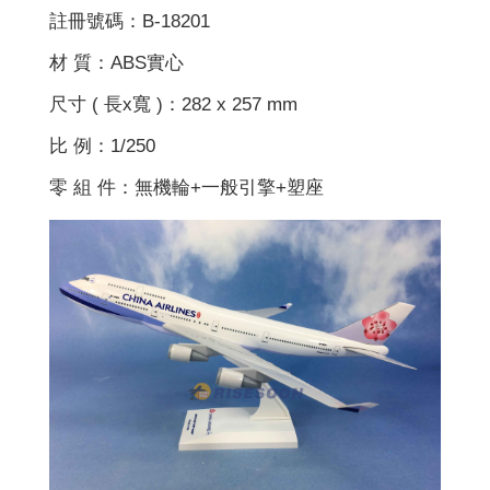
註冊號碼：B-18201
材 質：ABS實心
尺寸 ( 長x寬 )：282 x 257 mm
比 例：1/250
零 組 件：無機輪+一般引擎+塑座