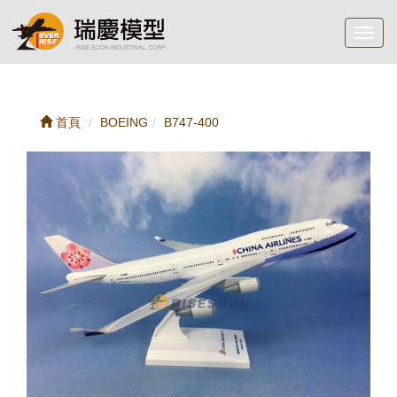
Toggl
navig
首頁
BOEING
B747-400