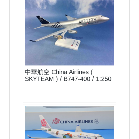
CAL25B744P05
查看
中華航空 China Airlines (
SKYTEAM ) / B747-400 / 1:250