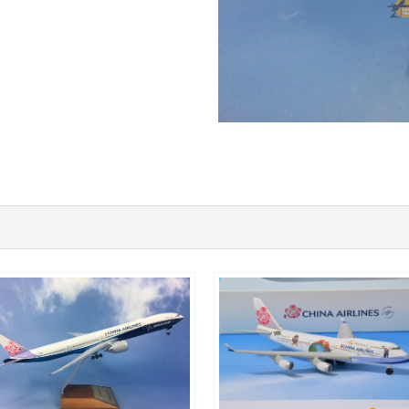
CAL50B744P02
CAL20B773P03
查看