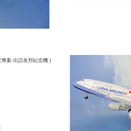
( 久安專案-出訪友邦紀念機 )
座