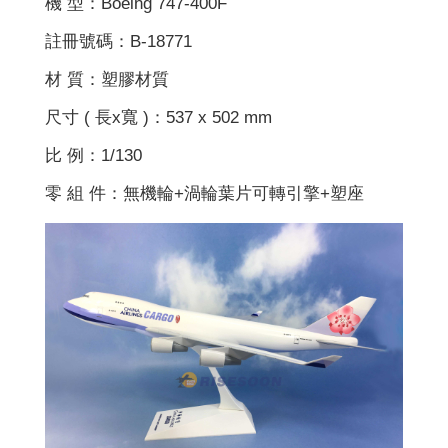
機 型：Boeing 747-400F
註冊號碼：B-18771
材 質：塑膠材質
尺寸 ( 長x寬 )：537 x 502 mm
比 例：1/130
零 組 件：無機輪+渦輪葉片可轉引擎+塑座