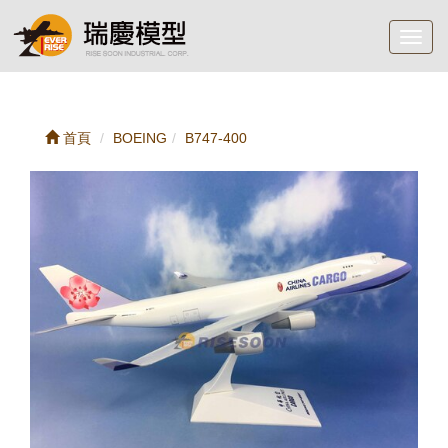
Toggl
navig
首頁
BOEING
B747-400