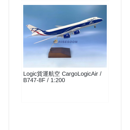
CLU20B748F01 $2200
查看
Logic貨運航空 CargoLogicAir /
B747-8F / 1:200