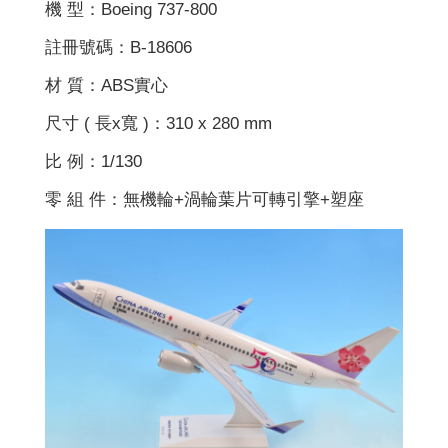
機 型：Boeing 737-800
註冊號碼：B-18606
材 質：ABS實心
尺寸 ( 長x寬 )：310 x 280 mm
比 例：1/130
零 組 件：無機輪+渦輪葉片可轉引擎+塑座