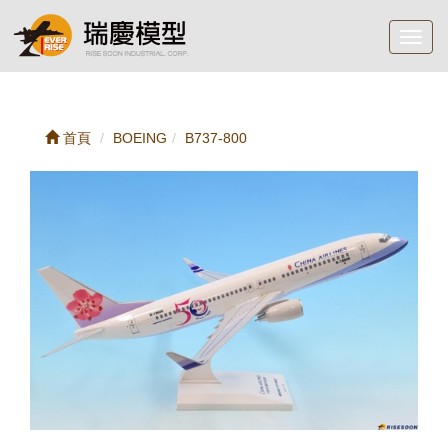
Toggl
navig
首頁
BOEING
B737-800