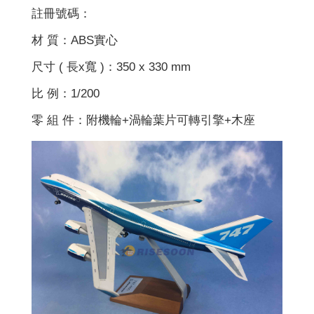
註冊號碼：
材 質：ABS實心
尺寸 ( 長x寬 )：350 x 330 mm
比 例：1/200
零 組 件：附機輪+渦輪葉片可轉引擎+木座