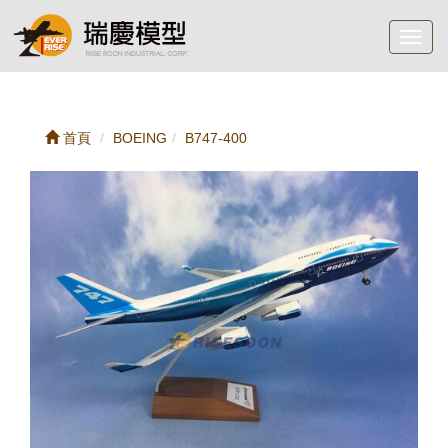
Toggl
navig
首頁
BOEING
B747-400