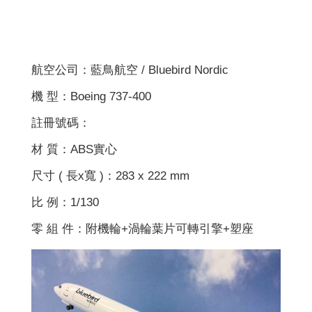
航空公司：藍鳥航空 / Bluebird Nordic
機 型：Boeing 737-400
註冊號碼：
材 質：ABS實心
尺寸 ( 長x寬 )：283 x 222 mm
比 例：1/130
零 組 件：附機輪+渦輪葉片可轉引擎+塑座