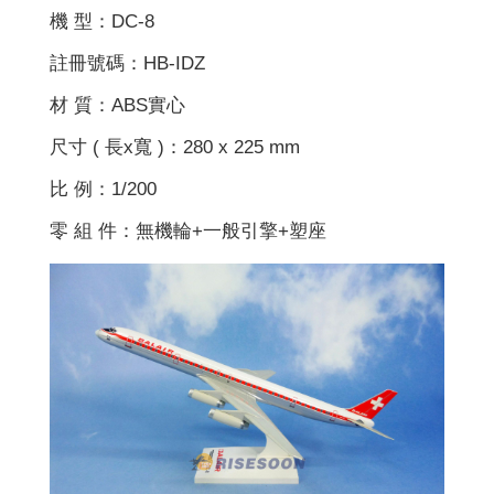
機 型：DC-8
註冊號碼：HB-IDZ
材 質：ABS實心
尺寸 ( 長x寬 )：280 x 225 mm
比 例：1/200
零 組 件：無機輪+一般引擎+塑座