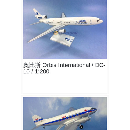
OBS20DC10P01
查看
奧比斯 Orbis International / DC-
10 / 1:200