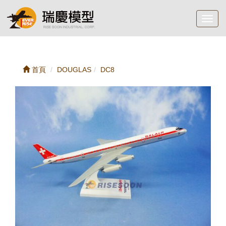
Toggl
navig
首頁
DOUGLAS
DC8