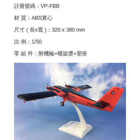
註冊號碼：VP-FBB
材 質：ABS實心
尺寸 ( 長x寬 )：320 x 380 mm
比 例：1/50
零 組 件：附機輪+螺旋槳+塑座