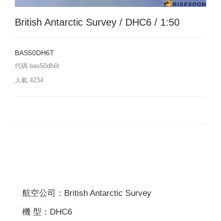
British Antarctic Survey / DHC6 / 1:50
BAS50DH6T
代碼
bas50dh6t
人氣
4234
航空公司：British Antarctic Survey
機 型：DHC6