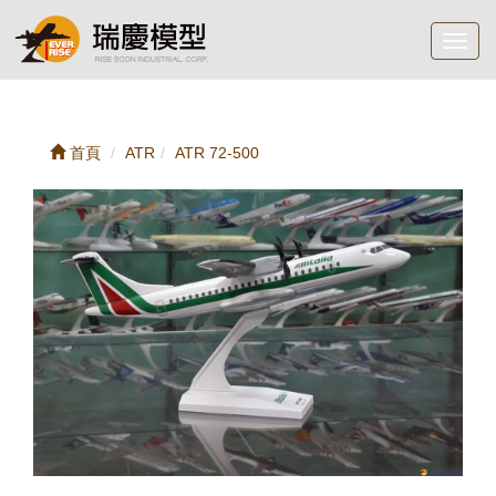
Toggl
navig
首頁
ATR
ATR 72-500