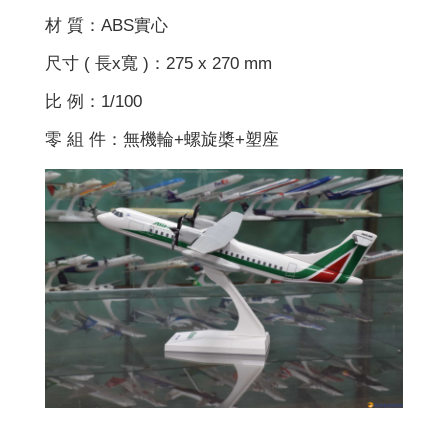
材 質：ABS實心
尺寸 ( 長x寬 )：275 x 270 mm
比 例：1/100
零 組 件：無機輪+螺旋槳+塑座