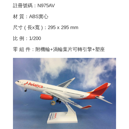
註冊號碼：N975AV
材 質：ABS實心
尺寸 ( 長x寬 )：295 x 295 mm
比 例：1/200
零 組 件：附機輪+渦輪葉片可轉引擎+塑座