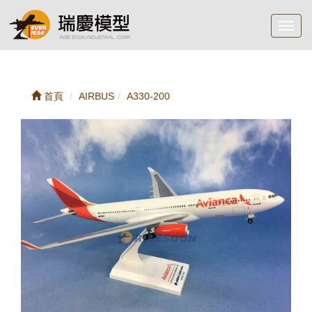
Toggl
navig
首頁
AIRBUS
A330-200