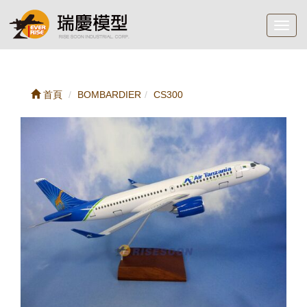
Toggl
navig
首頁
BOMBARDIER
CS300