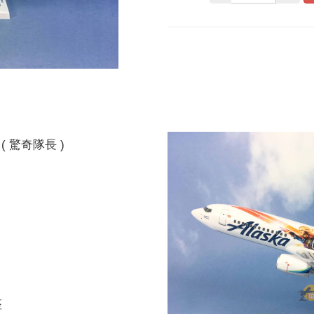
 ( 驚奇隊長 )
座