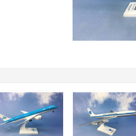
KLM20B789P01
PAA15B707P01