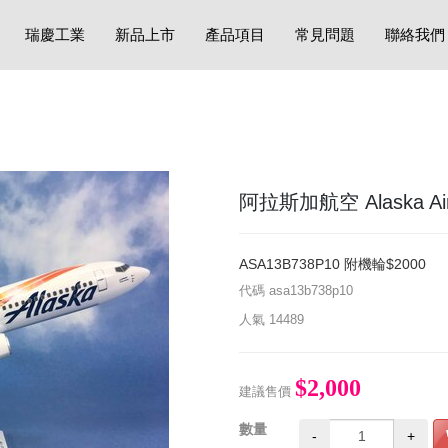
瑞慶工業
新品上市
產品項目
常見問題
聯絡我們
阿拉斯加航空 Alaska Airli
ASA13B738P10 附機輪$2000
代碼
asa13b738p10
人氣
14489
$2,000
建議售價
數量
-
+