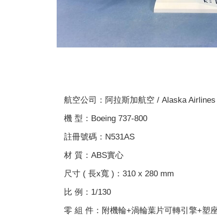
航空公司：阿拉斯加航空 / Alaska Airlines
機 型：Boeing 737-800
註冊號碼：N531AS
材 質：ABS實心
尺寸 ( 長x寬 )：310 x 280 mm
比 例：1/130
零 組 件：附機輪+渦輪葉片可轉引擎+塑