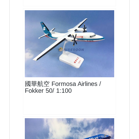
FOS10FK50P02 $1400
查看
國華航空 Formosa Airlines /
Fokker 50/ 1:100