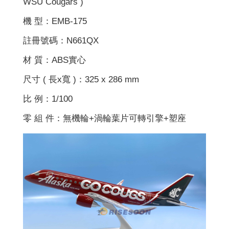
WSU Cougars )
機 型：EMB-175
註冊號碼：N661QX
材 質：ABS實心
尺寸 ( 長x寬 )：325 x 286 mm
比 例：1/100
零 組 件：無機輪+渦輪葉片可轉引擎+塑座