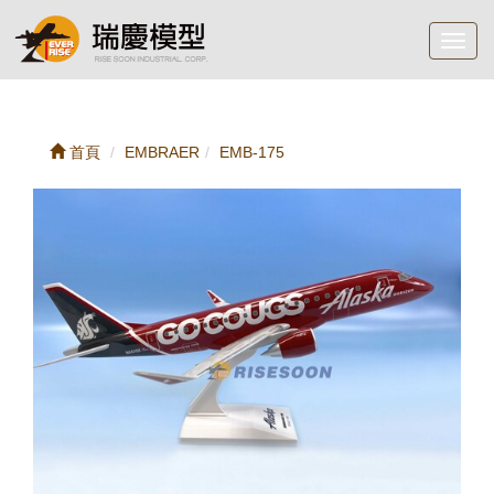
Toggl
navig
首頁
EMBRAER
EMB-175