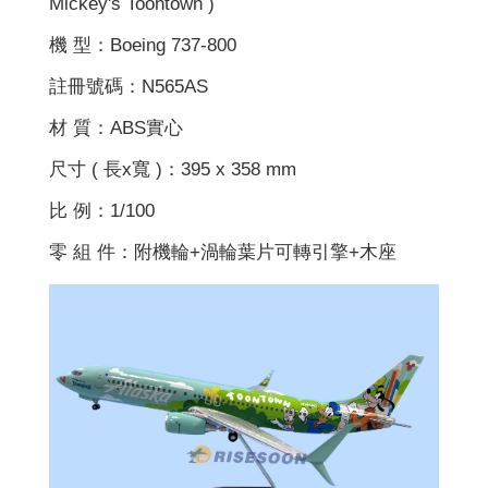
Mickey's Toontown )
機 型：Boeing 737-800
註冊號碼：N565AS
材 質：ABS實心
尺寸 ( 長x寬 )：395 x 358 mm
比 例：1/100
零 組 件：附機輪+渦輪葉片可轉引擎+木座