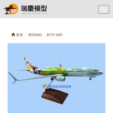
Toggl
navig
首頁
BOEING
B737-800