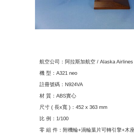
航空公司：阿拉斯加航空 / Alaska Airlines 
機 型：A321 neo
註冊號碼：N924VA
材 質：ABS實心
尺寸 ( 長x寬 )：452 x 363 mm
比 例：1/100
零 組 件：附機輪+渦輪葉片可轉引擎+木