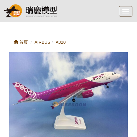
Toggl
navig
首頁
AIRBUS
A320