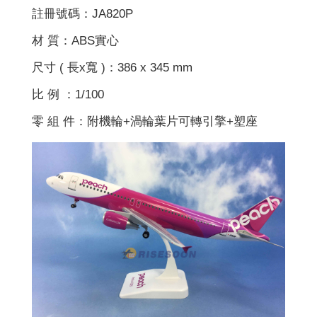
註冊號碼：JA820P
材 質：ABS實心
尺寸 ( 長x寬 )：386 x 345 mm
比 例 ：1/100
零 組 件：附機輪+渦輪葉片可轉引擎+塑座