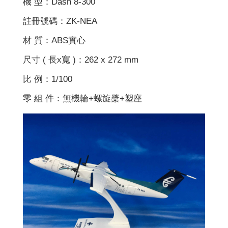
機 型：Dash 8-300
註冊號碼：ZK-NEA
材 質：ABS實心
尺寸 ( 長x寬 )：262 x 272 mm
比 例：1/100
零 組 件：無機輪+螺旋槳+塑座