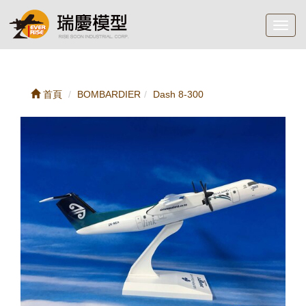
Toggl
navig
首頁
BOMBARDIER
Dash 8-300