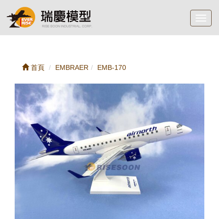
Toggl
navig
首頁
EMBRAER
EMB-170