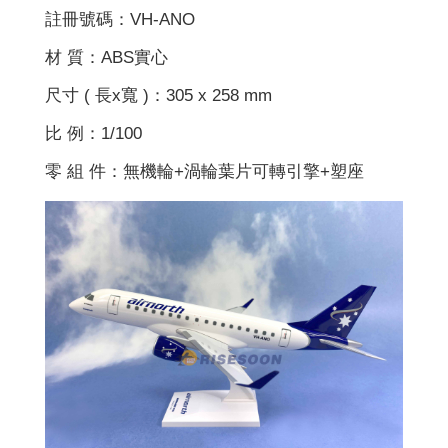
註冊號碼：VH-ANO
材 質：ABS實心
尺寸 ( 長x寬 )：305 x 258 mm
比 例：1/100
零 組 件：無機輪+渦輪葉片可轉引擎+塑座