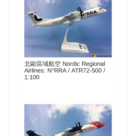
FIN10AT75P01 $1600
查看
北歐區域航空 Nordic Regional
Airlines: N°RRA / ATR72-500 /
1:100