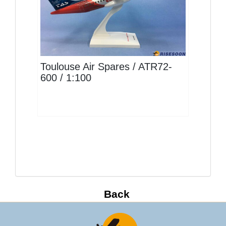
TAS10AT72A01 $1400
查看
Toulouse Air Spares / ATR72-
600 / 1:100