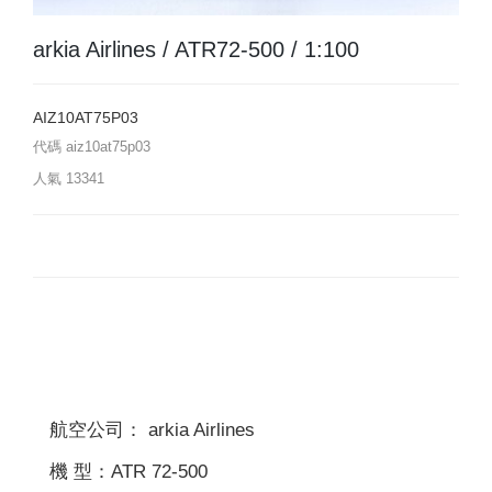
arkia Airlines / ATR72-500 / 1:100
AIZ10AT75P03
代碼
aiz10at75p03
人氣
13341
航空公司： arkia Airlines
機 型：ATR 72-500