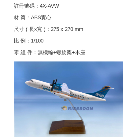
註冊號碼：4X-AVW
材 質：ABS實心
尺寸 ( 長x寬 )：275 x 270 mm
比 例：1/100
零 組 件：無機輪+螺旋槳+木座