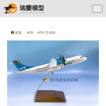
Toggl
navig
首頁
ATR
ATR 72-500