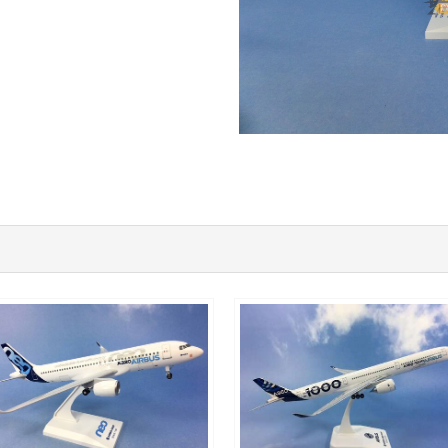
AIB15A320P03
AIB20A351P01