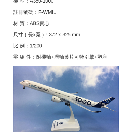
機 型：A350-1000
註冊號碼：F-WMIL
材 質：ABS實心
尺寸 ( 長x寬 )：372 x 325 mm
比 例：1/200
零 組 件：附機輪+渦輪葉片可轉引擎+塑座