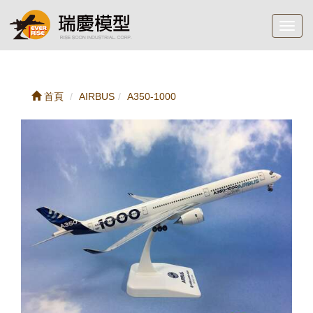
Toggl
navig
首頁
AIRBUS
A350-1000