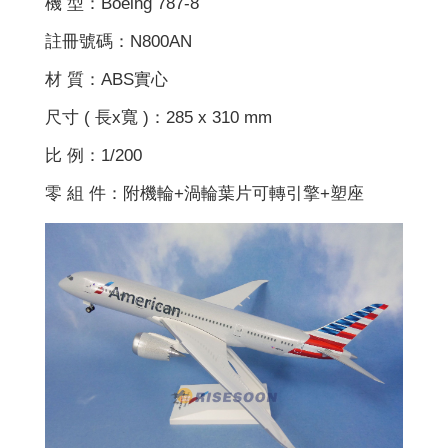
機 型：Boeing 787-8
註冊號碼：N800AN
材 質：ABS實心
尺寸 ( 長x寬 )：285 x 310 mm
比 例：1/200
零 組 件：附機輪+渦輪葉片可轉引擎+塑座