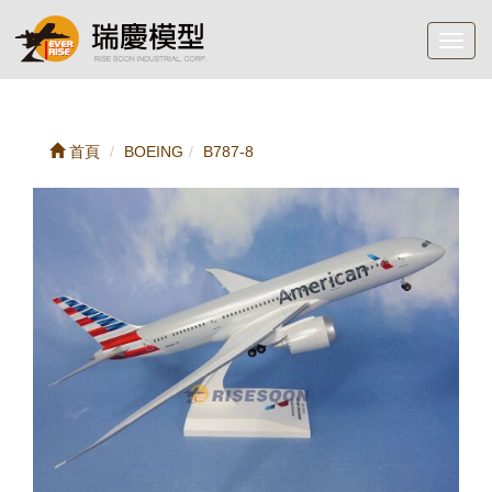
Toggl
navig
首頁
BOEING
B787-8