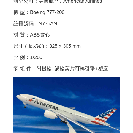
航空公司：美國航空 / American Airlines
機 型：Boeing 777-200
註冊號碼：N775AN
材 質：ABS實心
尺寸 ( 長x寬 )：325 x 305 mm
比 例：1/200
零 組 件：附機輪+渦輪葉片可轉引擎+塑座