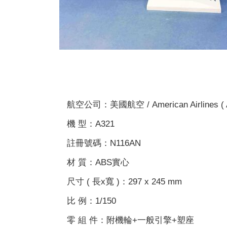
航空公司：美國航空 / American Airlines (
機 型：A321
註冊號碼：N116AN
材 質：ABS實心
尺寸 ( 長x寬 )：297 x 245 mm
比 例：1/150
零 組 件：附機輪+一般引擎+塑座