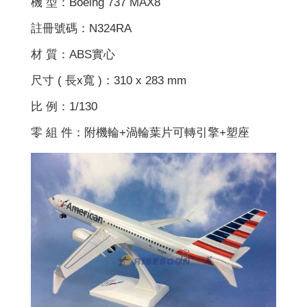
機 型：Boeing 737 MAX8
註冊號碼：N324RA
材 質：ABS實心
尺寸 ( 長x寬 )：310 x 283 mm
比 例：1/130
零 組 件：附機輪+渦輪葉片可轉引擎+塑座