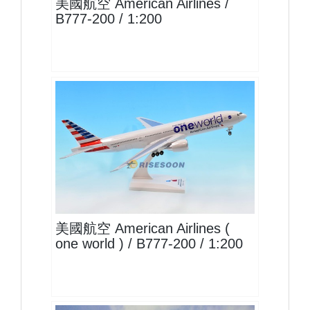
美國航空 American Airlines /
B777-200 / 1:200
AAL20B772P03
查看
美國航空 American Airlines (
one world ) / B777-200 / 1:200