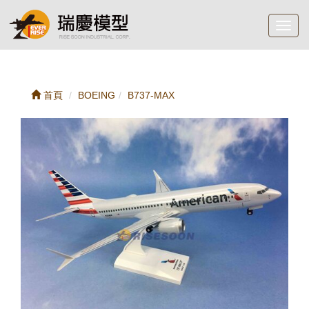
Toggl
navig
首頁
BOEING
B737-MAX